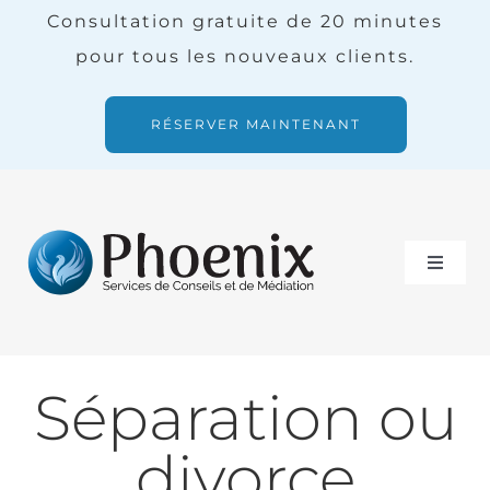
Skip
Consultation gratuite de 20 minutes
to
pour tous les nouveaux clients.
content
RÉSERVER MAINTENANT
Toggle
Naviga
Services
Séparation ou
Notre équipe
divorce
Blogue