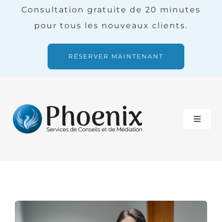
Skip
Consultation gratuite de 20 minutes
to
pour tous les nouveaux clients.
content
RÉSERVER MAINTENANT
Toggle
Naviga
Services
Notre équipe
Blogue