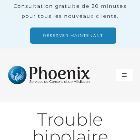
Skip
Consultation gratuite de 20 minutes
to
pour tous les nouveaux clients.
content
RÉSERVER MAINTENANT
Toggle
Naviga
Services
Trouble
Notre équipe
bipolaire
Blogue