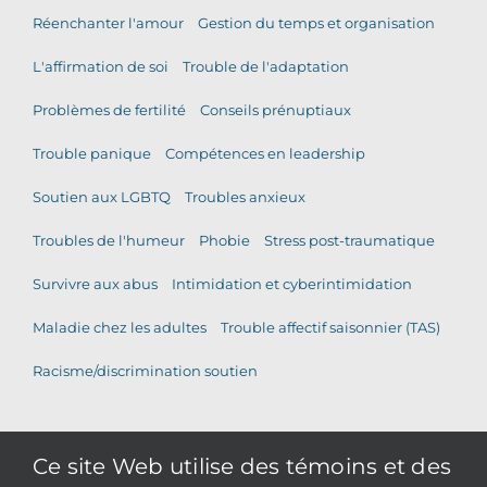
Réenchanter l'amour
Gestion du temps et organisation
L'affirmation de soi
Trouble de l'adaptation
Problèmes de fertilité
Conseils prénuptiaux
Trouble panique
Compétences en leadership
Soutien aux LGBTQ
Troubles anxieux
Troubles de l'humeur
Phobie
Stress post-traumatique
Survivre aux abus
Intimidation et cyberintimidation
Maladie chez les adultes
Trouble affectif saisonnier (TAS)
Racisme/discrimination soutien
© Droits d'auteur | Services de Conseils et de Médiation
Ce site Web utilise des témoins et des
Phoenix | Tous droits réservés |
Politique de