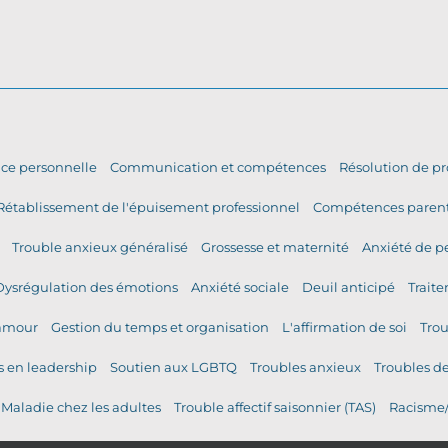
nce personnelle
Communication et compétences
Résolution de p
Rétablissement de l'épuisement professionnel
Compétences parent
Trouble anxieux généralisé
Grossesse et maternité
Anxiété de 
Dysrégulation des émotions
Anxiété sociale
Deuil anticipé
Traite
'amour
Gestion du temps et organisation
L'affirmation de soi
Trou
 en leadership
Soutien aux LGBTQ
Troubles anxieux
Troubles d
Maladie chez les adultes
Trouble affectif saisonnier (TAS)
Racisme/