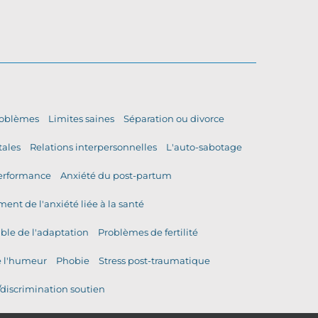
roblèmes
Limites saines
Séparation ou divorce
ales
Relations interpersonnelles
L'auto-sabotage
performance
Anxiété du post-partum
ment de l'anxiété liée à la santé
ble de l'adaptation
Problèmes de fertilité
e l'humeur
Phobie
Stress post-traumatique
discrimination soutien